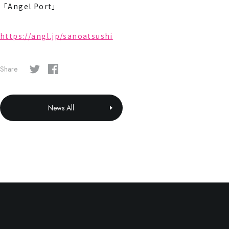
「Angel Port」
https://angl.jp/sanoatsushi
Share
News All